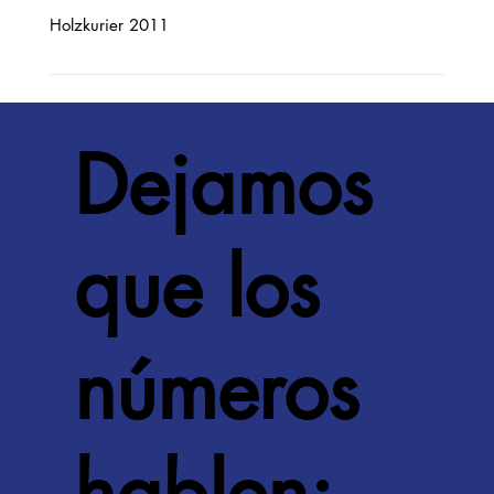
Holzkurier 2011
Dejamos
que los
números
hablen: