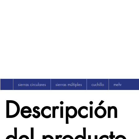
sierras circulares
sierras múltiples
cuchillo
mehr
Descripción
del producto