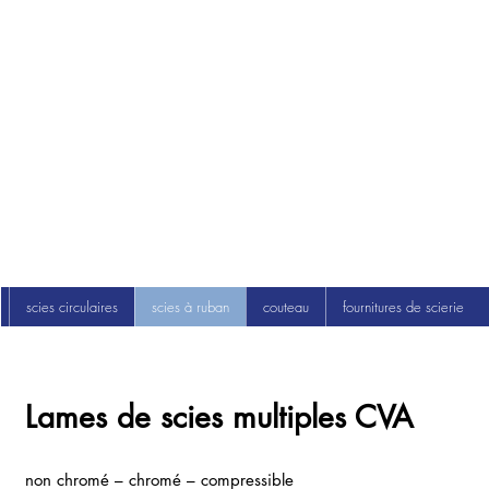
scies circulaires
scies à ruban
couteau
fournitures de scierie
Lames de scies multiples CVA
non chromé – chromé – compressible