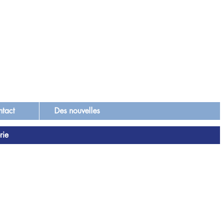
tact
Des nouvelles
rie