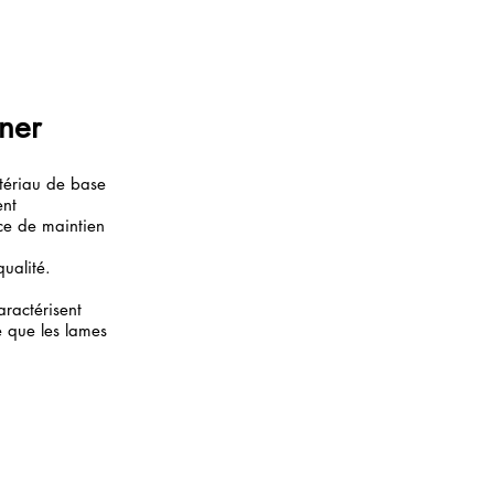
ner
atériau de base
ent
ce de maintien
qualité.
aractérisent
e que les lames