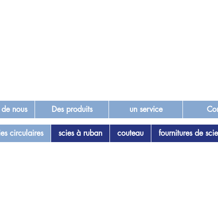
 de nous
Des produits
un service
Con
ies circulaires
scies à ruban
couteau
fournitures de scie