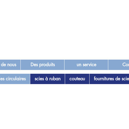
 de nous
Des produits
un service
Con
ies circulaires
scies à ruban
couteau
fournitures de scie