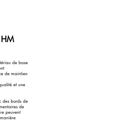
e HM
atériau de base
ent
ce de maintien
qualité et une
ec des bords de
mentaires de
ire peuvent
 manière