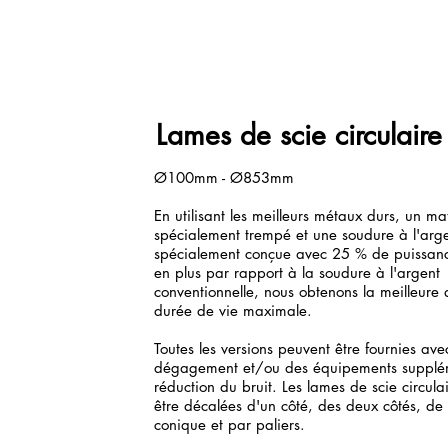
Lames de scie circulair
Ø100mm - Ø853mm
En utilisant les meilleurs métaux durs, un m
spécialement trempé et une soudure à l'arg
spécialement conçue avec 25 % de puissan
en plus par rapport à la soudure à l'argent
conventionnelle, nous obtenons la meilleure 
durée de vie maximale.
Toutes les versions peuvent être fournies av
dégagement et/ou des équipements supplé
réduction du bruit. Les lames de scie circula
être décalées d'un côté, des deux côtés, de
conique et par paliers.