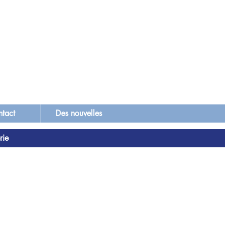
tact
Des nouvelles
rie