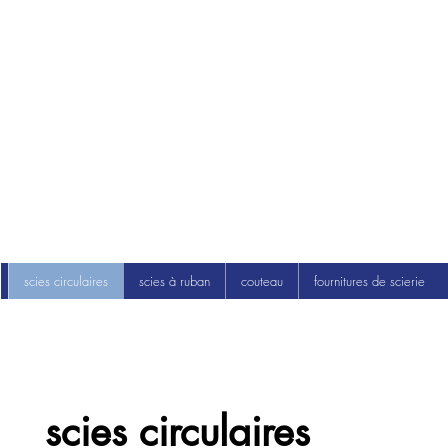
scies circulaires
scies à ruban
couteau
fournitures de scierie
scies circulaires