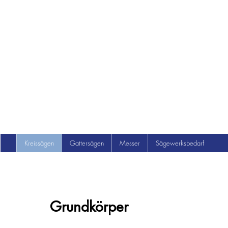
Kreissägen
Gattersägen
Messer
Sägewerksbedarf
Grundkörper