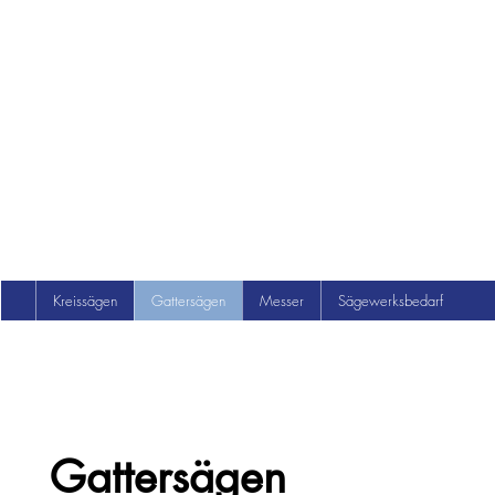
Kreissägen
Gattersägen
Messer
Sägewerksbedarf
Gattersägen