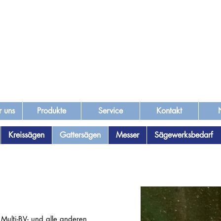
r uns
Produkte
Service
Kontakt
Kreissägen
Gattersägen
Messer
Sägewerksbedarf
 Multi-BV- und alle anderen